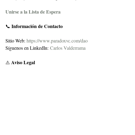
Unirse a la Lista de Espera
 Información de Contacto
📞
Sitio Web: 
https://www.paradoxvc.com/dao
Síguenos en LinkedIn:
Carlos Valderrama
Aviso Legal
⚠️ 
Recuerda: El desempeño pasado no 
garantiza resultados futuros. Esta 
actualización es solo para fines informativos. 
Nada de lo señalado en este artículo debe 
interpretarse como prestación de servicios 
de administración de cartera de valores, 
asesoría de inversión en valores o emisión 
de recomendaciones de inversión de manera 
individualizada. El presente ejercicio tiene 