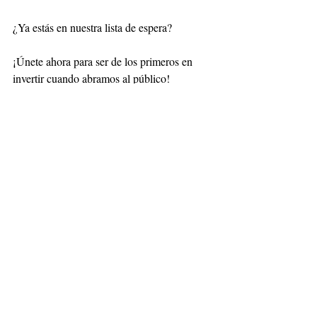
¿Ya estás en nuestra lista de espera?
¡Únete ahora para ser de los primeros en 
invertir cuando abramos al público!
Y tú ¿Ya pusiste tus hormigas a trabajar?
Unirse a la Lista de Espera
📞 Información de Contacto
Sitio Web: 
Paradox Ventures
®
Síguenos en LinkedIn: 
Carlos Valderrama
⚠️ Aviso Legal
Recuerda: El desempeño pasado no 