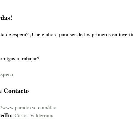
rdas!
sta de espera? ¡Únete ahora para ser de los primeros en invert
ormigas a trabajar?
Espera
e Contacto
://www.paradoxvc.com/dao
kedIn:
Carlos Valderrama