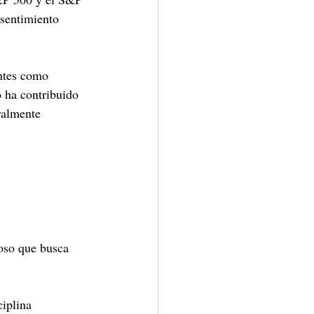
sentimiento 
ntes como 
 ha contribuido 
ralmente 
oso que busca 
ciplina 