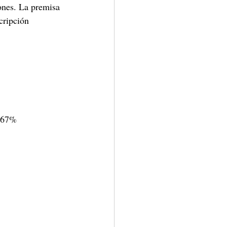
ones. La premisa 
cripción 
9.67%