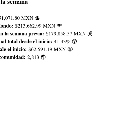
 la semana
51,071.80 MXN 💲
 fondo:
 $213,662.99 MXN 💸
en la semana previa:
 $179,858.57 MXN 💰
l total desde el inicio:
 41.43% 😲
de el inicio:
 $62,591.19 MXN 🤑
 comunidad:
 2,813 🌏