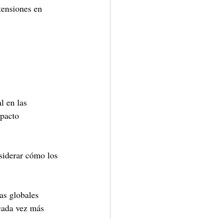
tensiones en 
l en las 
pacto 
siderar cómo los 
as globales 
cada vez más 