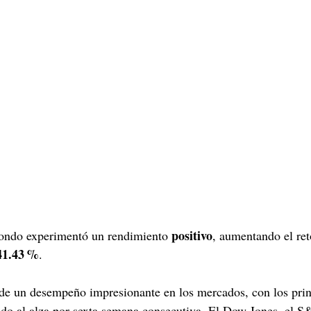
positivo
fondo experimentó un rendimiento 
, aumentando el ret
41.43 %
.
de un desempeño impresionante en los mercados, con los princ
ndo al alza por sexta semana consecutiva. El Dow Jones, el 