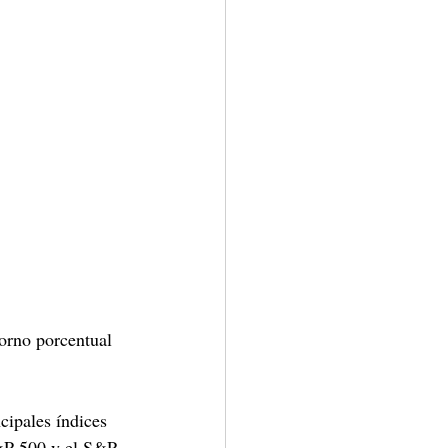
orno porcentual 
ipales índices 
S&P 500 y el S&P 