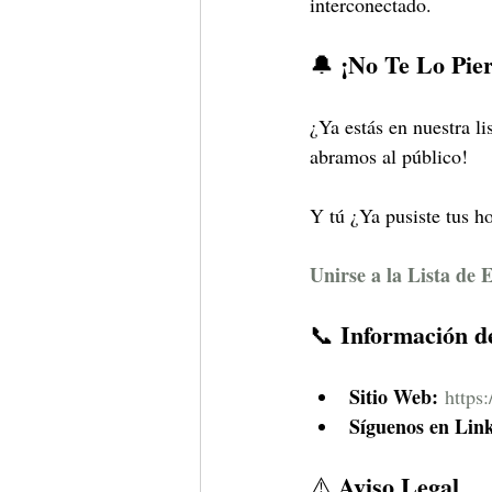
interconectado.
 ¡No Te Lo Pie
🔔
¿Ya estás en nuestra li
abramos al público!
Y tú ¿Ya pusiste tus h
Unirse a la Lista de 
 Información d
📞
Sitio Web:
https
Síguenos en Lin
 Aviso Legal
⚠️