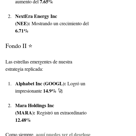
7.65%
aumento del 
NextEra Energy Inc 
(NEE):
 Mostrando un crecimiento del 
6.71%
Fondo II ⭐
Las estrellas emergentes de nuestra 
estrategia replicada:
Alphabet Inc (GOOGL):
 Logró un 
14.9%
impresionante 
 🚀
Mara Holdings Inc 
(MARA):
 Registró un extraordinario 
12.48%
aquí puedes ver el desglose 
Como siempre, 