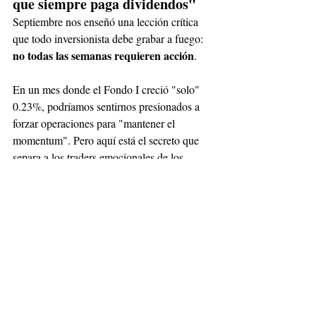
que siempre paga dividendos"
Septiembre nos enseñó una lección crítica 
que todo inversionista debe grabar a fuego: 
no todas las semanas requieren acción
.
En un mes donde el Fondo I creció "solo" 
0.23%, podríamos sentirnos presionados a 
forzar operaciones para "mantener el 
momentum". Pero aquí está el secreto que 
separa a los traders emocionales de los 
la disciplina de 
inversionistas sistemáticos: 
no operar es tan valiosa como la 
disciplina de operar bien
.
Nuestro algoritmo "Viernes" identificó 
señales potenciales
 durante septiembre. De 
esas, nuestro equipo validó y ejecutó 
4 operaciones
únicamente 
. ¿Por qué 
rechazamos el 98.6% de las oportunidades? 