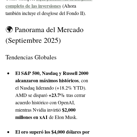
completo de las inversiones
 (Ahora 
también incluye el desglose del Fondo II).
🌍 Panorama del Mercado 
(Septiembre 2025)
Tendencias Globales
El S&P 500, Nasdaq y Russell 2000 
alcanzaron máximos históricos
, con 
el Nasdaq liderando (+18.2% YTD). 
+23.7%
AMD se disparó 
 tras cerrar 
acuerdo histórico con OpenAI, 
$2,000 
mientras Nvidia invirtió 
millones en xAI
 de Elon Musk.
El oro superó los $4,000 dólares por 